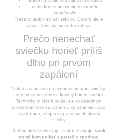
krátke nahriatie nad čajovou sviečkou
alebo krátke priloženie k plameňu
zapaľovača
Treba to urobiť len pár sekúnd. Cieľom nie je
rozpáliť kov, ale jemne ho zahriať.
Prečo nenechať
sviečku horieť príliš
dlho pri prvom
zapálení
Niekto sa spolieha na plameň samotnej sviečky,
ktorý postupne zohreje kovový bodec zvnútra.
Technicky to síce funguje, ale so zásadným
problémom: kov sa rozhorúči výrazne viac, ako
je potrebné, a teplo sa prenesie do stredu
sviečky.
Keď sa stred začne topiť skôr než okraje,
vosk
nemá kam unikať a pretečie spodnou