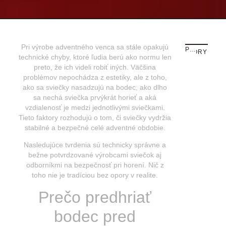
Pri výrobe adventného venca sa stále opakujú
PREVIOUS STORY
NEXT STORY
technické chyby, ktoré ľudia berú ako normu len
preto, že ich videli robiť iných. Väčšina
problémov nepochádza z estetiky, ale z toho,
ako sa sviečky nasadzujú na bodec, ako dlho
sa nechá sviečka prvýkrát horieť a aká
vzdialenosť je medzi jednotlivými sviečkami.
Tieto faktory rozhodujú o tom, či sviečky vydržia
stabilné a bezpečné celé adventné obdobie.
Nasledujúce tvrdenia sú technicky správne a
bežne potvrdzované výrobcami sviečok aj
odborníkmi na bezpečnosť pri horení. Nič z
toho nie je tradíciou bez opory v realite.
Prečo predhriať
bodec pred