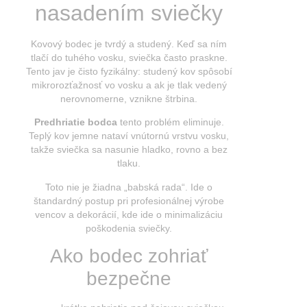
nasadením sviečky
Kovový bodec je tvrdý a studený. Keď sa ním
tlačí do tuhého vosku, sviečka často praskne.
Tento jav je čisto fyzikálny: studený kov spôsobí
mikrorozťažnosť vo vosku a ak je tlak vedený
nerovnomerne, vznikne štrbina.
Predhriatie bodca
tento problém eliminuje.
Teplý kov jemne nataví vnútornú vrstvu vosku,
takže sviečka sa nasunie hladko, rovno a bez
tlaku.
Toto nie je žiadna „babská rada“. Ide o
štandardný postup pri profesionálnej výrobe
vencov a dekorácií, kde ide o minimalizáciu
poškodenia sviečky.
Ako bodec zohriať
bezpečne