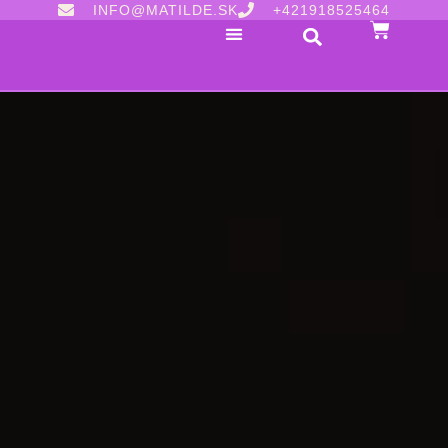
INFO@MATILDE.SK
+421918525464