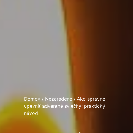
Domov
/
Nezaradené
/ Ako správne
upevniť adventné sviečky: praktický
návod