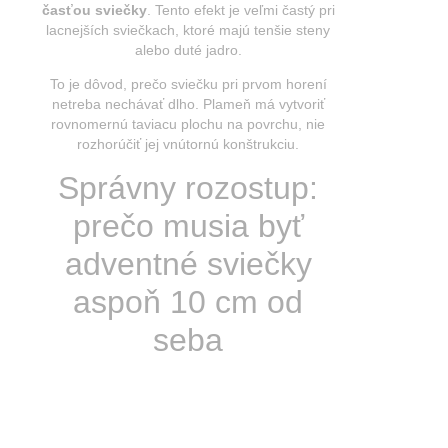
časťou sviečky
. Tento efekt je veľmi častý pri
lacnejších sviečkach, ktoré majú tenšie steny
alebo duté jadro.
To je dôvod, prečo sviečku pri prvom horení
netreba nechávať dlho. Plameň má vytvoriť
rovnomernú taviacu plochu na povrchu, nie
rozhorúčiť jej vnútornú konštrukciu.
Správny rozostup:
prečo musia byť
adventné sviečky
aspoň 10 cm od
seba
Toto tvrdenie je fyzikálne úplne opodstatnené.
Sviečka je tepelný zdroj a okolitý vosk je citlivý
na teplotu. Ak sú sviečky príliš blízko seba, teplo
z jednej začne zohrievať bok druhej.