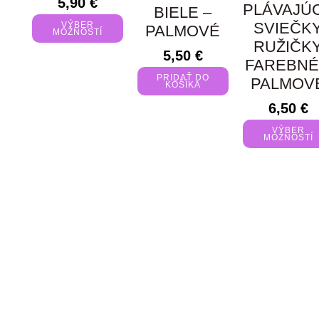
5,90
€
PLÁVAJÚ
BIELE –
SVIEČK
VÝBER
PALMOVÉ
MOŽNOSTÍ
RUŽIČK
5,50
€
FAREBNÉ
PRIDAŤ DO
PALMOV
KOŠÍKA
6,50
€
VÝBER
MOŽNOSTÍ