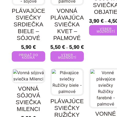
SVIEČK
PLÁVAJÚCE
VONNÁ
OBJATI
SVIEČKY
PLÁVAJÚCA
3,90
€
4,5
–
SRDIEČKA
SVIEČKA
VÝBER
BIELE –
KVET –
MOŽNOSTÍ
SÓJOVÉ
PALMOVÉ
5,90
€
5,50
€
5,90
€
–
PRIDAŤ DO
VÝBER
KOŠÍKA
MOŽNOSTÍ
VONNÁ
SÓJOVÁ
PLÁVAJÚCE
SVIEČKA
SVIEČKY
MILENCI
VONNÉ
RUŽIČKY