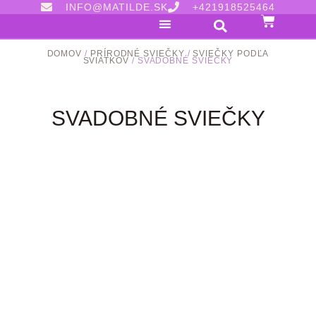
INFO@MATILDE.SK
+421918525464
DOMOV
/
PRÍRODNÉ SVIEČKY
/
SVIEČKY PODĽA
SVIATKOV
/ SVADOBNÉ SVIEČKY
SVADOBNÉ SVIEČKY