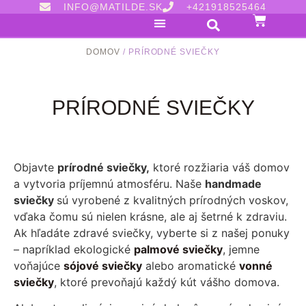
INFO@MATILDE.SK
+421918525464
DOMOV
/ PRÍRODNÉ SVIEČKY
PRÍRODNÉ SVIEČKY
Objavte
prírodné sviečky,
ktoré rozžiaria váš domov
a vytvoria príjemnú atmosféru. Naše
handmade
sviečky
sú vyrobené z kvalitných prírodných voskov,
vďaka čomu sú nielen krásne, ale aj šetrné k zdraviu.
Ak hľadáte zdravé sviečky, vyberte si z našej ponuky
– napríklad ekologické
palmové sviečky
, jemne
voňajúce
sójové sviečky
alebo aromatické
vonné
sviečky
, ktoré prevoňajú každý kút vášho domova.