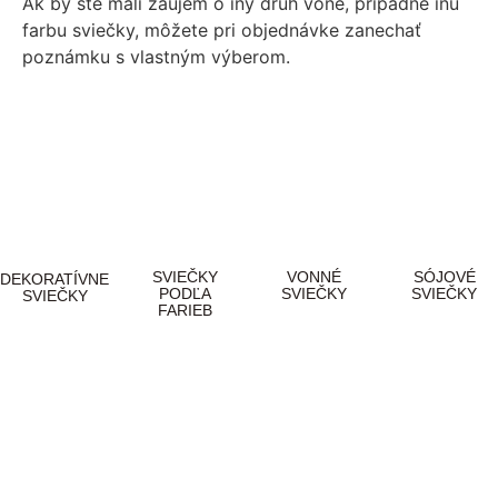
Ak by ste mali záujem o iný druh vône, prípadne inú
farbu sviečky, môžete pri objednávke zanechať
poznámku s vlastným výberom.
SVIEČKY
VONNÉ
SÓJOVÉ
DEKORATÍVNE
PODĽA
SVIEČKY
SVIEČKY
SVIEČKY
FARIEB