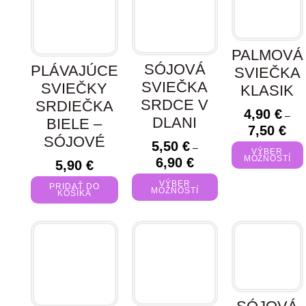
PALMOVÁ
SÓJOVÁ
PLÁVAJÚCE
SVIEČKA
SVIEČKA
SVIEČKY
KLASIK
SRDCE V
SRDIEČKA
4,90
€
–
DLANI
BIELE –
7,50
€
SÓJOVÉ
5,50
€
–
VÝBER
MOŽNOSTÍ
6,90
€
5,90
€
VÝBER
PRIDAŤ DO
MOŽNOSTÍ
KOŠÍKA