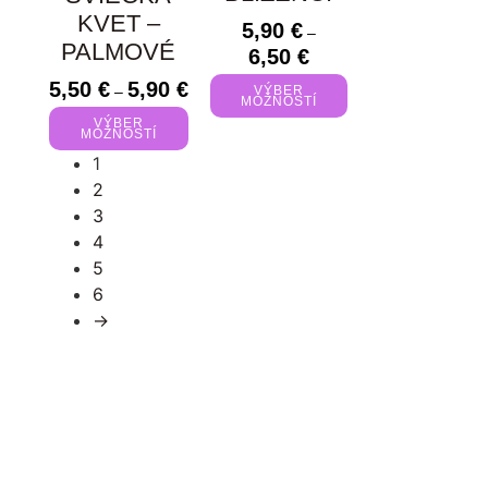
KVET –
5,90
€
–
PALMOVÉ
6,50
€
5,50
€
5,90
€
–
VÝBER
MOŽNOSTÍ
VÝBER
MOŽNOSTÍ
1
2
3
4
5
6
→