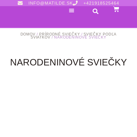
INFO@MATILDE.SK
+421918525464
DOMOV
/
PRÍRODNÉ SVIEČKY
/
SVIEČKY PODĽA
SVIATKOV
/ NARODENINOVÉ SVIEČKY
NARODENINOVÉ SVIEČKY