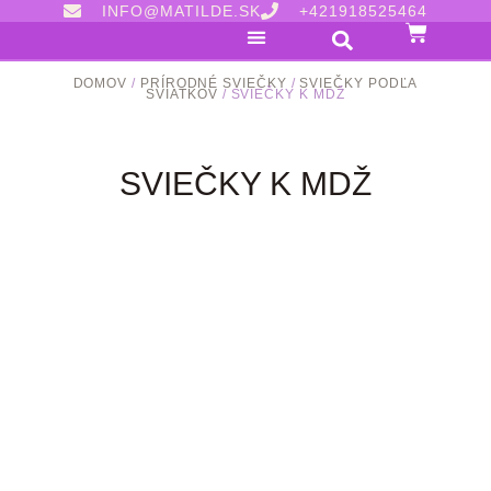
INFO@MATILDE.SK
+421918525464
DOMOV
/
PRÍRODNÉ SVIEČKY
/
SVIEČKY PODĽA
SVIATKOV
/ SVIEČKY K MDŽ
SVIEČKY K MDŽ