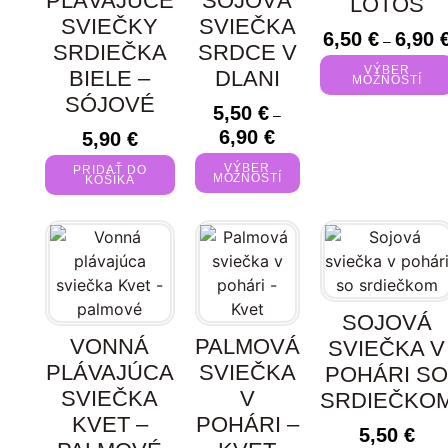
PLÁVAJÚCE
SÓJOVÁ
LOTOS
SVIEČKY
SVIEČKA
6,50
€
6,90
–
SRDIEČKA
SRDCE V
VÝBER
BIELE –
DLANI
MOŽNOSTÍ
SÓJOVÉ
5,50
€
–
6,90
€
5,90
€
VÝBER
PRIDAŤ DO
MOŽNOSTÍ
KOŠÍKA
SOJOVÁ
VONNÁ
PALMOVÁ
SVIEČKA V
PLÁVAJÚCA
SVIEČKA
POHÁRI S
SVIEČKA
V
SRDIEČKO
KVET –
POHÁRI –
5,50
€