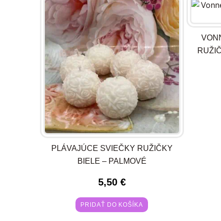
VONN
RUŽI
PLÁVAJÚCE SVIEČKY RUŽIČKY
BIELE – PALMOVÉ
5,50
€
PRIDAŤ DO KOŠÍKA