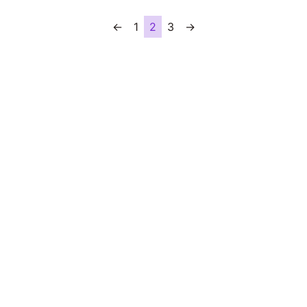
←
1
2
3
→