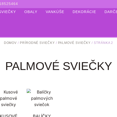
18525464
SVIEČKY
OBALY
VANKÚŠE
DEKORÁCIE
DARČ
DOMOV
/
PRÍRODNÉ SVIEČKY
/
PALMOVÉ SVIEČKY
/ STRÁNKA 2
PALMOVÉ SVIEČKY
KUSOVÉ
BALÍČKY