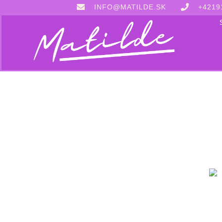
INFO@MATILDE.SK
+4219