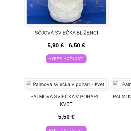
SÓJOVÁ SVIEČKA BLÍŽENCI
5,90
€
6,50
€
–
VÝBER MOŽNOSTÍ
PALMOVÁ SVIEČKA V POHÁRI –
PALMOV
KVET
5,50
€
VÝBER MOŽNOSTÍ