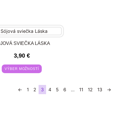
JOVÁ SVIEČKA LÁSKA
3,90
€
VÝBER MOŽNOSTÍ
←
1
2
3
4
5
6
…
11
12
13
→