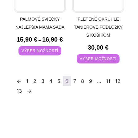
PALMOVÉ SVIEČKY
PLETENÉ OKRÚHLE
NAJLEPŠIA MAMA SADA
TANIEROVÉ PODLOŽKY
S KOŠÍKOM
15,90
€
16,90
€
–
30,00
€
VÝBER MOŽNOSTÍ
VÝBER MOŽNOSTÍ
←
1
2
3
4
5
6
7
8
9
…
11
12
13
→