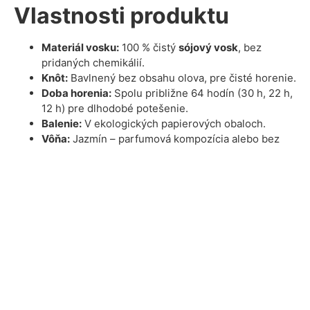
Vlastnosti produktu
Materiál vosku:
100 % čistý
sójový vosk
, bez
pridaných chemikálií.
Knôt:
Bavlnený bez obsahu olova, pre čisté horenie.
Doba horenia:
Spolu približne 64 hodín (30 h, 22 h,
12 h)
pre dlhodobé potešenie.
Balenie:
V ekologických papierových obaloch.
Vôňa:
Jazmín – parfumová kompozícia alebo bez
vône
Výhody
Ekologická voľba:
Naše sviečky sú vyrobené s
dôrazom na udržateľnosť a minimálny dopad na
prírodu.
Bez škodlivých látok:
Žiadne syntetické zložky,
ftaláty či parabény. Počas horenia neprodukujú
žiadne škodliviny, žiadne karcinogénne látky, ktoré