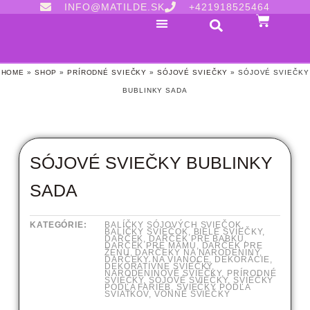
INFO@MATILDE.SK
+421918525464
HOME
»
SHOP
»
PRÍRODNÉ SVIEČKY
»
SÓJOVÉ SVIEČKY
»
SÓJOVÉ SVIEČKY
BUBLINKY SADA
SÓJOVÉ SVIEČKY BUBLINKY
SADA
KATEGÓRIE:
BALÍČKY SÓJOVÝCH SVIEČOK
,
BALÍČKY SVIEČOK
,
BIELE SVIEČKY
,
DARČEK
,
DARČEK PRE BABKU
,
DARČEK PRE MAMU
,
DARČEK PRE
ŽENU
,
DARČEKY NA NARODENINY
,
DARČEKY NA VIANOCE
,
DEKORÁCIE
,
DEKORATÍVNE SVIEČKY
,
NARODENINOVÉ SVIEČKY
,
PRÍRODNÉ
SVIEČKY
,
SÓJOVÉ SVIEČKY
,
SVIEČKY
PODĽA FARIEB
,
SVIEČKY PODĽA
SVIATKOV
,
VONNÉ SVIEČKY