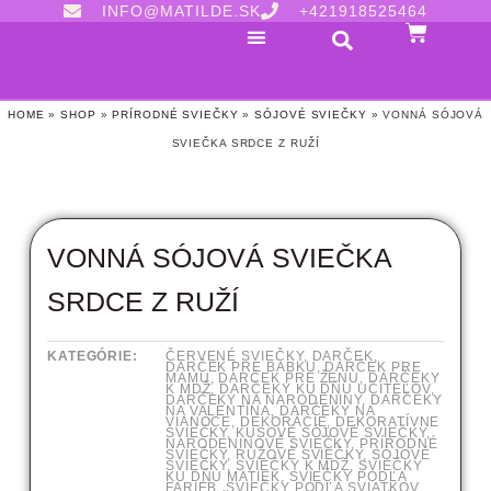
INFO@MATILDE.SK
+421918525464
HOME
»
SHOP
»
PRÍRODNÉ SVIEČKY
»
SÓJOVÉ SVIEČKY
»
VONNÁ SÓJOVÁ
SVIEČKA SRDCE Z RUŽÍ
VONNÁ SÓJOVÁ SVIEČKA
SRDCE Z RUŽÍ
KATEGÓRIE:
ČERVENÉ SVIEČKY
,
DARČEK
,
DARČEK PRE BABKU
,
DARČEK PRE
MAMU
,
DARČEK PRE ŽENU
,
DARČEKY
K MDŽ
,
DARČEKY KU DŇU UČITEĽOV
,
DARČEKY NA NARODENINY
,
DARČEKY
NA VALENTÍNA
,
DARČEKY NA
VIANOCE
,
DEKORÁCIE
,
DEKORATÍVNE
SVIEČKY
,
KUSOVÉ SÓJOVÉ SVIEČKY
,
NARODENINOVÉ SVIEČKY
,
PRÍRODNÉ
SVIEČKY
,
RUŽOVÉ SVIEČKY
,
SÓJOVÉ
SVIEČKY
,
SVIEČKY K MDŽ
,
SVIEČKY
KU DŇU MATIEK
,
SVIEČKY PODĽA
FARIEB
,
SVIEČKY PODĽA SVIATKOV
,