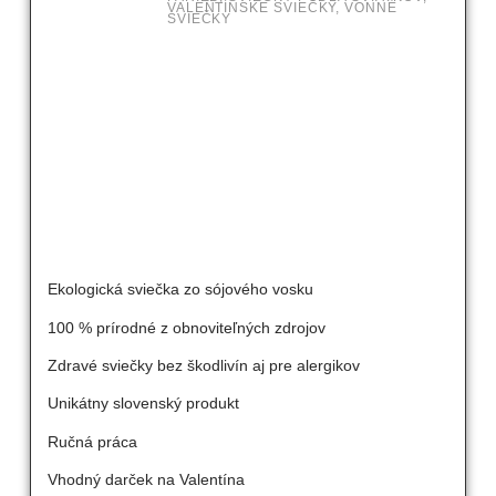
VALENTÍNSKE SVIEČKY
,
VONNÉ
SVIEČKY
Ekologická sviečka zo sójového vosku
100 % prírodné z obnoviteľných zdrojov
Zdravé sviečky bez škodlivín aj pre alergikov
Unikátny slovenský produkt
Ručná práca
Vhodný darček na Valentína