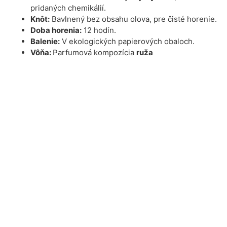
pridaných chemikálií.
Knôt:
Bavlnený bez obsahu olova, pre čisté horenie.
Doba horenia:
12 hodín.
Balenie:
V ekologických papierových obaloch.
Vôňa:
Parfumová kompozícia
ruža
Výhody
Ekologická voľba:
Naše sviečky sú vyrobené s
dôrazom na udržateľnosť a minimálny dopad na
prírodu.
Bez škodlivých látok:
Žiadne syntetické zložky,
ftaláty či parabény. Počas horenia neprodukujú
žiadne škodliviny, žiadne karcinogénne látky, ktoré
sa bežne nachádzajú v parafíne.
Ideálne pre všetky príležitosti:
Relaxácia,
romantické večery, dekorácia alebo meditácia.