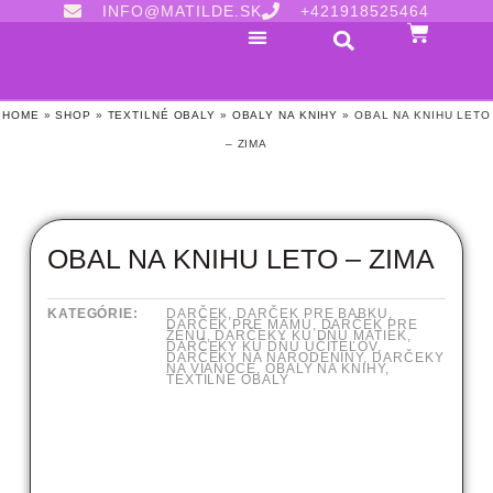
INFO@MATILDE.SK
+421918525464
HOME
»
SHOP
»
TEXTILNÉ OBALY
»
OBALY NA KNIHY
»
OBAL NA KNIHU LETO
– ZIMA
OBAL NA KNIHU LETO – ZIMA
KATEGÓRIE:
DARČEK
,
DARČEK PRE BABKU
,
DARČEK PRE MAMU
,
DARČEK PRE
ŽENU
,
DARČEKY KU DŇU MATIEK
,
DARČEKY KU DŇU UČITEĽOV
,
DARČEKY NA NARODENINY
,
DARČEKY
NA VIANOCE
,
OBALY NA KNIHY
,
TEXTILNÉ OBALY