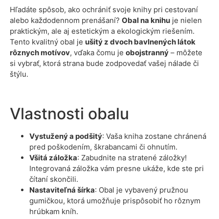
Hľadáte spôsob, ako ochrániť svoje knihy pri cestovaní
alebo každodennom prenášaní?
Obal na knihu
je nielen
praktickým, ale aj estetickým a ekologickým riešením.
Tento kvalitný obal je
ušitý z dvoch bavlnených látok
rôznych motívov
, vďaka čomu je
obojstranný
– môžete
si vybrať, ktorá strana bude zodpovedať vašej nálade či
štýlu.
Vlastnosti obalu
Vystužený a podšitý
: Vaša kniha zostane chránená
pred poškodením, škrabancami či ohnutím.
Všitá záložka
: Zabudnite na stratené záložky!
Integrovaná záložka vám presne ukáže, kde ste pri
čítaní skončili.
Nastaviteľná šírka
: Obal je vybavený pružnou
gumičkou, ktorá umožňuje prispôsobiť ho rôznym
hrúbkam kníh.