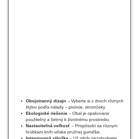
Obojstranný dizajn
– Vyberte si z dvoch rôznych
štýlov podľa nálady – pivónie, stromčeky.
Ekologické riešenie
– Obal je opakovane
použiteľný a šetrný k životnému prostrediu.
Nastaviteľná veľkosť
– Prispôsobí sa rôznym
hrúbkam kníh vďaka pružnej gumičke.
Integrovaná záložka
– Už nikdy nezabudnete,