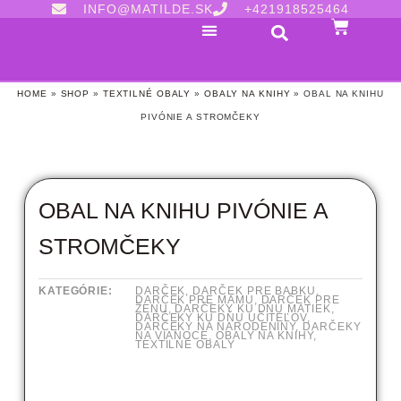
INFO@MATILDE.SK
+421918525464
HOME
»
SHOP
»
TEXTILNÉ OBALY
»
OBALY NA KNIHY
»
OBAL NA KNIHU
PIVÓNIE A STROMČEKY
OBAL NA KNIHU PIVÓNIE A
STROMČEKY
KATEGÓRIE:
DARČEK
,
DARČEK PRE BABKU
,
DARČEK PRE MAMU
,
DARČEK PRE
ŽENU
,
DARČEKY KU DŇU MATIEK
,
DARČEKY KU DŇU UČITEĽOV
,
DARČEKY NA NARODENINY
,
DARČEKY
NA VIANOCE
,
OBALY NA KNIHY
,
TEXTILNÉ OBALY