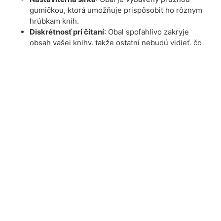
gumičkou, ktorá umožňuje prispôsobiť ho rôznym
hrúbkam kníh.
Diskrétnosť pri čítaní
: Obal spoľahlivo zakryje
obsah vašej knihy, takže ostatní nebudú vidieť, čo
čítate – ideálne pre tých, ktorí si chcú zachovať
súkromie.
Ekologická voľba
: Obal je opakovane použiteľný a
šetrný k životnému prostrediu. Nahrádza
jednorazové plastové či papierové obaly, čím
pomáha znižovať odpad.
Prepracované detaily
Prišitý okraj
: Spoľahlivo upevní obal na jednej
strane knihy.
Materiály
: Vyrobený z kvalitnej 100 % bavlny a
dekoračnej látky (80 % bavlna, 20 % polyester) pre
dlhú životnosť a príjemný dotyk.