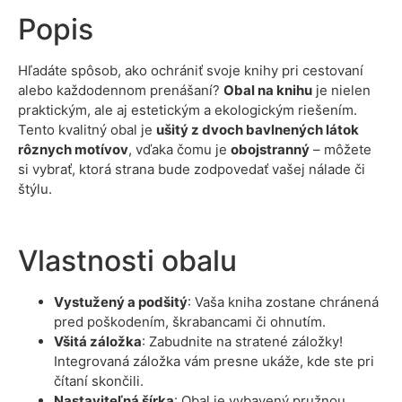
Popis
Hľadáte spôsob, ako ochrániť svoje knihy pri cestovaní
alebo každodennom prenášaní?
Obal na knihu
je nielen
praktickým, ale aj estetickým a ekologickým riešením.
Tento kvalitný obal je
ušitý z dvoch bavlnených látok
rôznych motívov
, vďaka čomu je
obojstranný
– môžete
si vybrať, ktorá strana bude zodpovedať vašej nálade či
štýlu.
Vlastnosti obalu
Vystužený a podšitý
: Vaša kniha zostane chránená
pred poškodením, škrabancami či ohnutím.
Všitá záložka
: Zabudnite na stratené záložky!
Integrovaná záložka vám presne ukáže, kde ste pri
čítaní skončili.
Nastaviteľná šírka
: Obal je vybavený pružnou