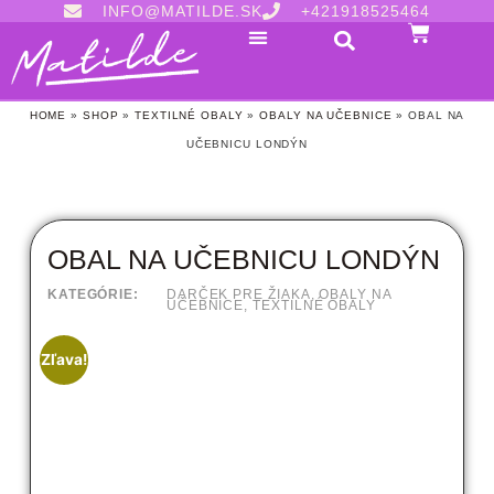
INFO@MATILDE.SK
+421918525464
HOME
»
SHOP
»
TEXTILNÉ OBALY
»
OBALY NA UČEBNICE
»
OBAL NA
UČEBNICU LONDÝN
OBAL NA UČEBNICU LONDÝN
KATEGÓRIE:
DARČEK PRE ŽIAKA
,
OBALY NA
UČEBNICE
,
TEXTILNÉ OBALY
Zľava!