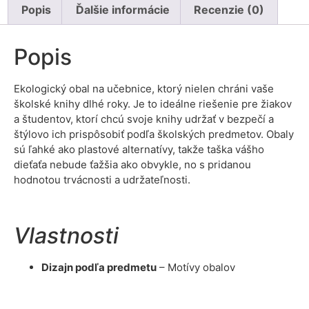
Popis
Ďalšie informácie
Recenzie (0)
Popis
Ekologický obal na učebnice, ktorý nielen chráni vaše
školské knihy dlhé roky. Je to ideálne riešenie pre žiakov
a študentov, ktorí chcú svoje knihy udržať v bezpečí a
štýlovo ich prispôsobiť podľa školských predmetov. Obaly
sú ľahké ako plastové alternatívy, takže taška vášho
dieťaťa nebude ťažšia ako obvykle, no s pridanou
hodnotou trvácnosti a udržateľnosti.
Vlastnosti
Dizajn podľa predmetu
– Motívy obalov
korešpondujú s rôznymi školskými predmetmi.
Odolný materiál
– Pevná 100 % bavlna, ktorá