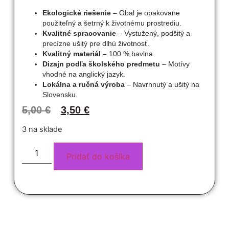
Ekologické riešenie
– Obal je opakovane
použiteľný a šetrný k životnému prostrediu.
Kvalitné spracovanie
– Vystužený, podšitý a
precízne ušitý pre dlhú životnosť.
Kvalitný materiál –
100 % bavlna.
Dizajn podľa školského predmetu
– Motívy
vhodné na anglický jazyk.
Lokálna a ručná výroba
– Navrhnutý a ušitý na
Slovensku.
5,00
€
3,50
€
3 na sklade
Pridať do košíka