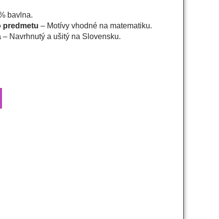
% bavlna.
o predmetu
– Motívy vhodné na matematiku.
a
– Navrhnutý a ušitý na Slovensku.