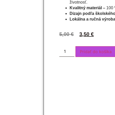
životnosť.
Kvalitný materiál –
100 
Dizajn podľa školskéh
Lokálna a ručná výrob
5,00
€
3,50
€
Pridať do košíka