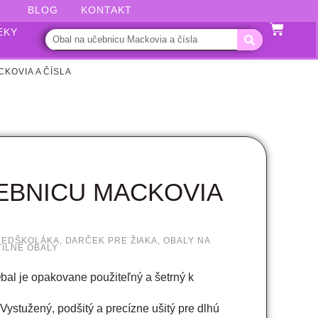
BLOG
KONTAKT
EKY
KOVIA A ČÍSLA
EBNICU MACKOVIA
REDŠKOLÁKA
,
DARČEK PRE ŽIAKA
,
OBALY NA
TILNÉ OBALY
bal je opakovane použiteľný a šetrný k
Vystužený, podšitý a precízne ušitý pre dlhú