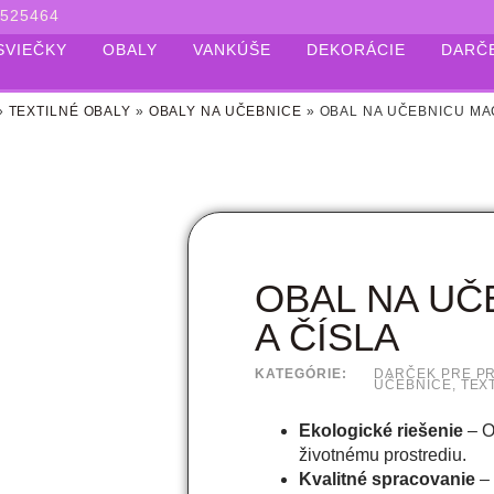
525464
SVIEČKY
OBALY
VANKÚŠE
DEKORÁCIE
DARČ
»
TEXTILNÉ OBALY
»
OBALY NA UČEBNICE
»
OBAL NA UČEBNICU MAC
OBAL NA UČ
A ČÍSLA
KATEGÓRIE:
DARČEK PRE P
UČEBNICE
,
TEX
Ekologické riešenie
– O
životnému prostrediu.
Kvalitné spracovanie
– 