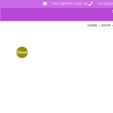
INFO@MATILDE.SK
+421918
HOME
»
SHOP
Zľava!