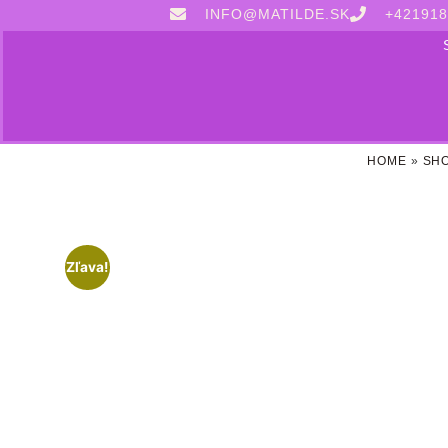
INFO@MATILDE.SK
+421918
HOME
»
SH
Zľava!