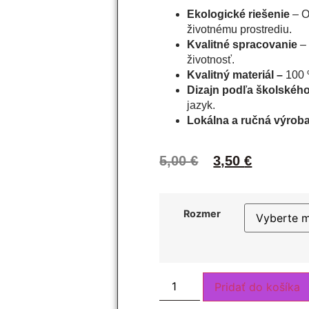
Ekologické riešenie
– O
životnému prostrediu.
Kvalitné spracovanie
– 
životnosť.
Kvalitný materiál –
100 
Dizajn podľa školskéh
jazyk.
Lokálna a ručná výrob
5,00
€
3,50
€
Rozmer
Pridať do košíka