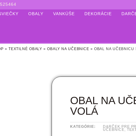
525464
SVIEČKY
OBALY
VANKÚŠE
DEKORÁCIE
DARČ
OP
»
TEXTILNÉ OBALY
»
OBALY NA UČEBNICE
»
OBAL NA UČEBNICU 
OBAL NA UČ
VOLÁ
KATEGÓRIE:
DARČEK PRE P
UČEBNICE
,
TEX