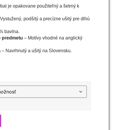
bal je opakovane použiteľný a šetrný k
Vystužený, podšitý a precízne ušitý pre dlhú
% bavlna.
o predmetu
– Motívy vhodné na anglický
a
– Navrhnutý a ušitý na Slovensku.