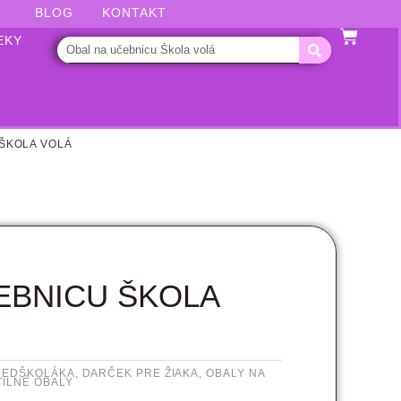
BLOG
KONTAKT
EKY
ŠKOLA VOLÁ
EBNICU ŠKOLA
REDŠKOLÁKA
,
DARČEK PRE ŽIAKA
,
OBALY NA
TILNÉ OBALY