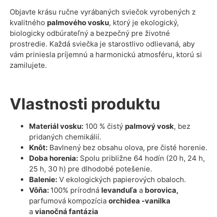
Objavte krásu ručne vyrábaných sviečok vyrobených z
kvalitného
palmového vosku
, ktorý je ekologický,
biologicky odbúrateľný a bezpečný pre životné
prostredie. Každá sviečka je starostlivo odlievaná, aby
vám priniesla príjemnú a harmonickú atmosféru, ktorú si
zamilujete.
Vlastnosti produktu
Materiál vosku:
100 % čistý
palmový vosk
, bez
pridaných chemikálií.
Knôt:
Bavlnený bez obsahu olova, pre čisté horenie.
Doba horenia:
Spolu približne 64 hodín (20 h, 24 h,
25 h, 30 h)
pre dlhodobé potešenie.
Balenie:
V ekologických papierových obaloch.
Vôňa:
100% prírodná
levanduľa
a
borovica,
parfumová kompozícia
orchidea -vanilka
a
vianočná fantázia