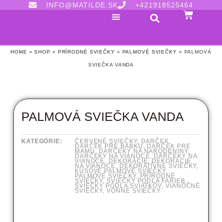
INFO@MATILDE.SK
+421918525464
HOME
»
SHOP
»
PRÍRODNÉ SVIEČKY
»
PALMOVÉ SVIEČKY
»
PALMOVÁ
SVIEČKA VANDA
PALMOVÁ SVIEČKA VANDA
KATEGÓRIE:
ČERVENÉ SVIEČKY
,
DARČEK
,
DARČEK PRE BABKU
,
DARČEK PRE
MAMU
,
DARČEKY NA NARODENINY
,
DARČEKY NA VIANOCE
,
DARČEKY NA
VIANOCE
,
DEKORÁCIE
,
DEKORÁCIE
NA VIANOCE
,
DEKORATÍVNE SVIEČKY
,
KUSOVÉ PALMOVÉ SVIEČKY
,
PALMOVÉ SVIEČKY
,
PRÍRODNÉ
SVIEČKY
,
SVIEČKY PODĽA FARIEB
,
SVIEČKY PODĽA SVIATKOV
,
VIANOČNÉ
SVIEČKY
,
VONNÉ SVIEČKY