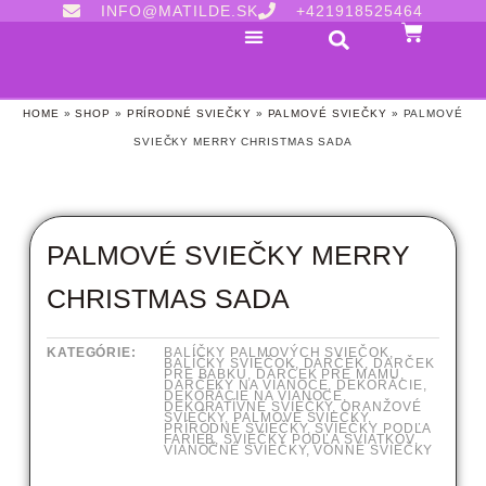
INFO@MATILDE.SK
+421918525464
HOME
»
SHOP
»
PRÍRODNÉ SVIEČKY
»
PALMOVÉ SVIEČKY
»
PALMOVÉ
SVIEČKY MERRY CHRISTMAS SADA
PALMOVÉ SVIEČKY MERRY
CHRISTMAS SADA
KATEGÓRIE:
BALÍČKY PALMOVÝCH SVIEČOK
,
BALÍČKY SVIEČOK
,
DARČEK
,
DARČEK
PRE BABKU
,
DARČEK PRE MAMU
,
DARČEKY NA VIANOCE
,
DEKORÁCIE
,
DEKORÁCIE NA VIANOCE
,
DEKORATÍVNE SVIEČKY
,
ORANŽOVÉ
SVIEČKY
,
PALMOVÉ SVIEČKY
,
PRÍRODNÉ SVIEČKY
,
SVIEČKY PODĽA
FARIEB
,
SVIEČKY PODĽA SVIATKOV
,
VIANOČNÉ SVIEČKY
,
VONNÉ SVIEČKY