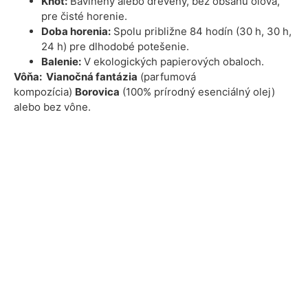
Knôt:
Bavlnený alebo drevený, bez obsahu olova,
pre čisté horenie.
Doba horenia:
Spolu približne 84 hodín (30 h, 30 h,
24 h)
pre dlhodobé potešenie.
Balenie:
V ekologických papierových obaloch.
Vôňa: Vianočná fantázia
(parfumová
kompozícia)
Borovica
(100% prírodný esenciálný olej)
alebo bez vône.
Výhody
Ekologická voľba:
Naše sviečky sú vyrobené s
dôrazom na udržateľnosť a minimálny dopad na
prírodu.
Bez škodlivých látok:
Žiadne syntetické zložky,
ftaláty či parabény. Počas horenia neprodukujú
žiadne škodliviny, žiadne karcinogénne látky, ktoré
sa bežne nachádzajú v parafíne.
Ideálne pre všetky príležitosti:
Relaxácia,