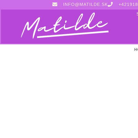
INFO@MATILDE.SK
+421918
H