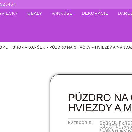
525464
SVIEČKY
OBALY
VANKÚŠE
DEKORÁCIE
DARČ
OME
»
SHOP
»
DARČEK
»
PÚZDRO NA ČÍTAČKY – HVIEZDY A MANDA
PÚZDRO NA 
HVIEZDY A 
KATEGÓRIE:
DARČEK
,
DARČE
PRE ŽENU
,
DAR
OTCOV
,
DARČEK
NARODENINY
,
D