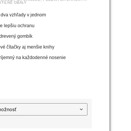
XTILNÉ OBALY
 dva vzhľady v jednom
re lepšiu ochranu
 drevený gombík
vé čítačky aj menšie knihy
 príjemný na každodenné nosenie