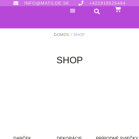
INFO@MATILDE.SK
+421918525464
DOMOV
/ SHOP
SHOP
DARČEK
DEKORÁCIE
PRÍRODNÉ SVIEČKY