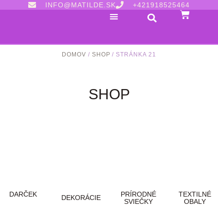
INFO@MATILDE.SK
+421918525464
DOMOV
/
SHOP
/ STRÁNKA 21
SHOP
DARČEK
PRÍRODNÉ
TEXTILNÉ
DEKORÁCIE
SVIEČKY
OBALY