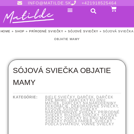
INFO@MATILDE.SK
+421918525464
HOME
»
SHOP
»
PRÍRODNÉ SVIEČKY
»
SÓJOVÉ SVIEČKY
»
SÓJOVÁ SVIEČKA
OBJATIE MAMY
SÓJOVÁ SVIEČKA OBJATIE
MAMY
KATEGÓRIE:
BIELE SVIEČKY
,
DARČEK
,
DARČEK
PRE MAMU
,
DARČEKY KU DŇU
MATIEK
,
DARČEKY NA NARODENINY
,
DEKORÁCIE
,
DEKORATÍVNE SVIEČKY
,
KUSOVÉ SÓJOVÉ SVIEČKY
,
NARODENINOVÉ SVIEČKY
,
PRÍRODNÉ
SVIEČKY
,
RUŽOVÉ SVIEČKY
,
SÓJOVÉ
SVIEČKY
,
SVIEČKY KU DŇU MATIEK
,
SVIEČKY PODĽA FARIEB
,
SVIEČKY
PODĽA SVIATKOV
,
VONNÉ SVIEČKY