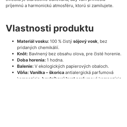
príjemnú a harmonickú atmosféru, ktorú si zamilujete.
Vlastnosti produktu
Materiál vosku:
100 % čistý
sójový vosk
, bez
pridaných chemikálií.
Knôt:
Bavlnený bez obsahu olova, pre čisté horenie.
Doba horenia:
1 hodna.
Balenie:
V ekologických papierových obaloch.
Vôňa:
Vanilka – škorica
antialergická parfumová
kompozícia,
bavlníkový kvet
parfumová kompozícia
(kvetinová, pudrová) alebo
bez vône.
Výhody
Ekologická voľba:
Naše sviečky sú vyrobené s
dôrazom na udržateľnosť a minimálny dopad na