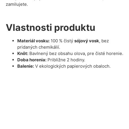
zamilujete.
Vlastnosti produktu
Materiál vosku:
100 % čistý
sójový vosk
, bez
pridaných chemikálií.
Knôt:
Bavlnený bez obsahu olova, pre čisté horenie.
Doba horenia:
Približne 2 hodiny.
Balenie:
V ekologických papierových obaloch.
Výhody
Ekologická voľba:
Naše sviečky sú vyrobené s
dôrazom na udržateľnosť a minimálny dopad na
prírodu.
Bez škodlivých látok:
Žiadne syntetické zložky,
ftaláty či parabény. Počas horenia neprodukujú