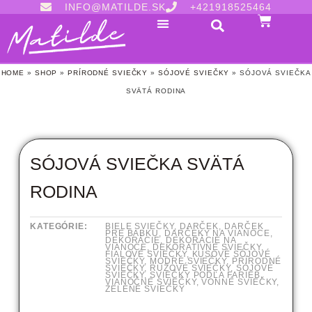
INFO@MATILDE.SK
+421918525464
HOME
»
SHOP
»
PRÍRODNÉ SVIEČKY
»
SÓJOVÉ SVIEČKY
»
SÓJOVÁ SVIEČKA
SVÄTÁ RODINA
SÓJOVÁ SVIEČKA SVÄTÁ
RODINA
KATEGÓRIE:
BIELE SVIEČKY
,
DARČEK
,
DARČEK
PRE BABKU
,
DARČEKY NA VIANOCE
,
DEKORÁCIE
,
DEKORÁCIE NA
VIANOCE
,
DEKORATÍVNE SVIEČKY
,
FIALOVÉ SVIEČKY
,
KUSOVÉ SÓJOVÉ
SVIEČKY
,
MODRÉ SVIEČKY
,
PRÍRODNÉ
SVIEČKY
,
RUŽOVÉ SVIEČKY
,
SÓJOVÉ
SVIEČKY
,
SVIEČKY PODĽA FARIEB
,
VIANOČNÉ SVIEČKY
,
VONNÉ SVIEČKY
,
ZELENÉ SVIEČKY