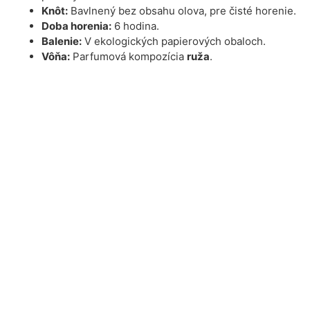
Knôt:
Bavlnený bez obsahu olova, pre čisté horenie.
Doba horenia:
6 hodina.
Balenie:
V ekologických papierových obaloch.
Vôňa:
Parfumová kompozícia
ruža
.
Výhody
Ekologická voľba:
Naše sviečky sú vyrobené s
dôrazom na udržateľnosť a minimálny dopad na
prírodu.
Bez škodlivých látok:
Žiadne syntetické zložky,
ftaláty či parabény. Počas horenia neprodukujú
žiadne škodliviny, žiadne karcinogénne látky, ktoré
sa bežne nachádzajú v parafíne.
Ideálne pre všetky príležitosti:
Relaxácia,
romantické večery, dekorácia alebo meditácia.
Bezpečnostné