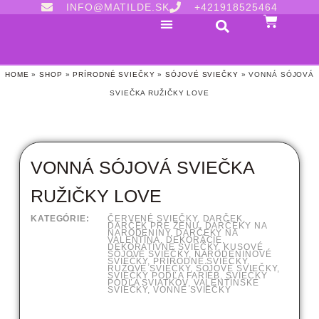
INFO@MATILDE.SK
+421918525464
HOME
»
SHOP
»
PRÍRODNÉ SVIEČKY
»
SÓJOVÉ SVIEČKY
»
VONNÁ SÓJOVÁ
SVIEČKA RUŽIČKY LOVE
VONNÁ SÓJOVÁ SVIEČKA
RUŽIČKY LOVE
KATEGÓRIE:
ČERVENÉ SVIEČKY
,
DARČEK
,
DARČEK PRE ŽENU
,
DARČEKY NA
NARODENINY
,
DARČEKY NA
VALENTÍNA
,
DEKORÁCIE
,
DEKORATÍVNE SVIEČKY
,
KUSOVÉ
SÓJOVÉ SVIEČKY
,
NARODENINOVÉ
SVIEČKY
,
PRÍRODNÉ SVIEČKY
,
RUŽOVÉ SVIEČKY
,
SÓJOVÉ SVIEČKY
,
SVIEČKY PODĽA FARIEB
,
SVIEČKY
PODĽA SVIATKOV
,
VALENTÍNSKE
SVIEČKY
,
VONNÉ SVIEČKY