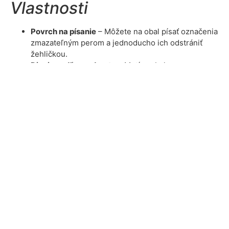
Vlastnosti
Povrch na písanie
– Môžete na obal písať označenia
zmazateľným perom a jednoducho ich odstrániť
žehličkou.
Dizajn podľa predmetu
– Motívy obalov
korešpondujú s rôznymi školskými predmetmi.
Odolný materiál
– Pevná 100 % bavlna, ktorá
spoľahlivo ochráni vaše knihy pred poškodením,
špinou a opotrebovaním.
Ekologické riešenie
– Obal je opakovane použiteľný
a prateľný, čím prispieva k ochrane životného
prostredia.
Vyrobené na Slovensku
– Ručne šité s dôrazom na
kvalitu a detail.
Údržba
Pranie pri
40 °C
s miernym odstreďovaním.