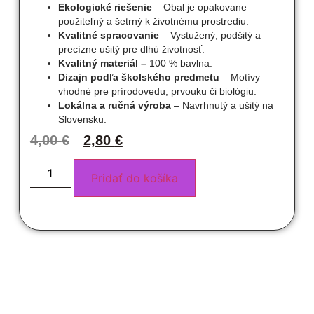
Ekologické riešenie
– Obal je opakovane
použiteľný a šetrný k životnému prostrediu.
Kvalitné spracovanie
– Vystužený, podšitý a
precízne ušitý pre dlhú životnosť.
Kvalitný materiál –
100 % bavlna.
Dizajn podľa školského predmetu
– Motívy
vhodné pre prírodovedu, prvouku či biológiu.
Lokálna a ručná výroba
– Navrhnutý a ušitý na
Slovensku.
4,00
€
2,80
€
Pridať do košíka