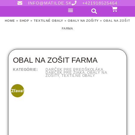
INFO@MATILDE.SK
+421918525464
HOME
»
SHOP
»
TEXTILNÉ OBALY
»
OBALY NA ZOŠITY
»
OBAL NA ZOŠIT
FARMA
OBAL NA ZOŠIT FARMA
KATEGÓRIE:
DARČEK PRE PREDŠKOLÁKA
,
DARČEK PRE ŽIAKA
,
OBALY NA
ZOŠITY
,
TEXTILNÉ OBALY
Zľava!