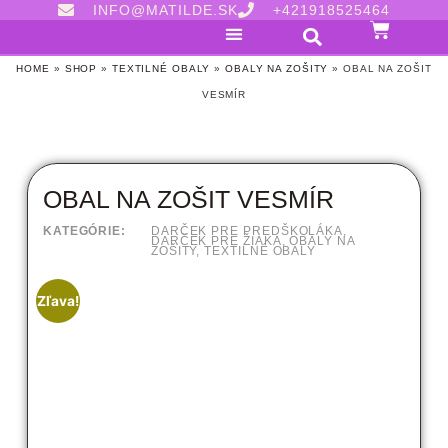
INFO@MATILDE.SK
+421918525464
HOME
»
SHOP
»
TEXTILNÉ OBALY
»
OBALY NA ZOŠITY
»
OBAL NA ZOŠIT
VESMÍR
OBAL NA ZOŠIT VESMÍR
KATEGÓRIE:
DARČEK PRE PREDŠKOLÁKA
,
DARČEK PRE ŽIAKA
,
OBALY NA
ZOŠITY
,
TEXTILNÉ OBALY
Zľava!