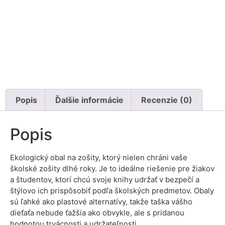
Popis
Ďalšie informácie
Recenzie (0)
Popis
Ekologický obal na zošity, ktorý nielen chráni vaše
školské zošity dlhé roky. Je to ideálne riešenie pre žiakov
a študentov, ktorí chcú svoje knihy udržať v bezpečí a
štýlovo ich prispôsobiť podľa školských predmetov. Obaly
sú ľahké ako plastové alternatívy, takže taška vášho
dieťaťa nebude ťažšia ako obvykle, ale s pridanou
hodnotou trvácnosti a udržateľnosti.