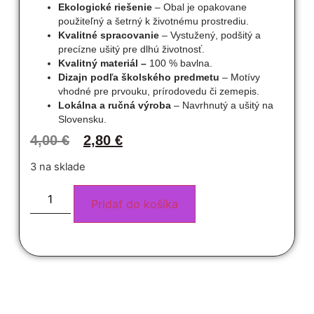
Ekologické riešenie
– Obal je opakovane
použiteľný a šetrný k životnému prostrediu.
Kvalitné spracovanie
– Vystužený, podšitý a
precízne ušitý pre dlhú životnosť.
Kvalitný materiál –
100 % bavlna.
Dizajn podľa školského predmetu
– Motívy
vhodné pre prvouku, prírodovedu či zemepis.
Lokálna a ručná výroba
– Navrhnutý a ušitý na
Slovensku.
4,00
€
2,80
€
3 na sklade
Pridať do košíka