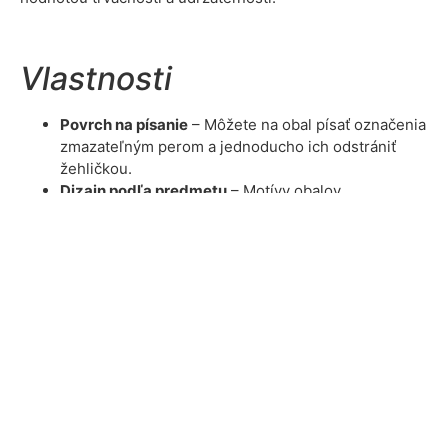
Vlastnosti
Povrch na písanie
– Môžete na obal písať označenia
zmazateľným perom a jednoducho ich odstrániť
žehličkou.
Dizajn podľa predmetu
– Motívy obalov
korešpondujú s rôznymi školskými predmetmi.
Odolný materiál
– Pevná 100 % bavlna, ktorá
spoľahlivo ochráni vaše knihy pred poškodením,
špinou a opotrebovaním.
Ekologické riešenie
– Obal je opakovane použiteľný
a prateľný, čím prispieva k ochrane životného
prostredia.
Vyrobené na Slovensku
– Ručne šité s dôrazom na
kvalitu a detail.