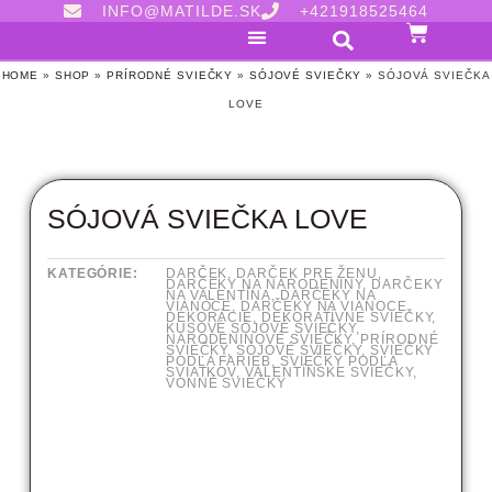
INFO@MATILDE.SK
+421918525464
HOME
»
SHOP
»
PRÍRODNÉ SVIEČKY
»
SÓJOVÉ SVIEČKY
»
SÓJOVÁ SVIEČKA
LOVE
SÓJOVÁ SVIEČKA LOVE
KATEGÓRIE:
DARČEK
,
DARČEK PRE ŽENU
,
DARČEKY NA NARODENINY
,
DARČEKY
NA VALENTÍNA
,
DARČEKY NA
VIANOCE
,
DARČEKY NA VIANOCE
,
DEKORÁCIE
,
DEKORATÍVNE SVIEČKY
,
KUSOVÉ SÓJOVÉ SVIEČKY
,
NARODENINOVÉ SVIEČKY
,
PRÍRODNÉ
SVIEČKY
,
SÓJOVÉ SVIEČKY
,
SVIEČKY
PODĽA FARIEB
,
SVIEČKY PODĽA
SVIATKOV
,
VALENTÍNSKE SVIEČKY
,
VONNÉ SVIEČKY