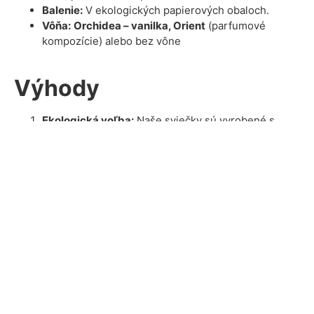
Balenie:
V ekologických papierových obaloch.
Vôňa:
Orchidea – vanilka, Orient
(parfumové
kompozície) alebo bez vône
Výhody
Ekologická voľba:
Naše sviečky sú vyrobené s
dôrazom na udržateľnosť a minimálny dopad na
prírodu.
Bez škodlivých látok:
Žiadne syntetické zložky,
ftaláty či parabény. Počas horenia neprodukujú
žiadne škodliviny, žiadne karcinogénne látky, ktoré
sa bežne nachádzajú v parafíne.
Ideálne pre všetky príležitosti:
Relaxácia,
romantické večery, dekorácia alebo meditácia.
Bezpečnostné