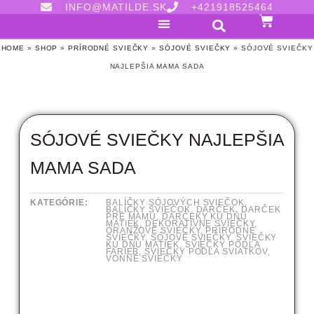
INFO@MATILDE.SK
+421918525464
HOME
»
SHOP
»
PRÍRODNÉ SVIEČKY
»
SÓJOVÉ SVIEČKY
»
SÓJOVÉ SVIEČKY
NAJLEPŠIA MAMA SADA
SÓJOVÉ SVIEČKY NAJLEPŠIA
MAMA SADA
KATEGÓRIE:
BALÍČKY SÓJOVÝCH SVIEČOK
,
BALÍČKY SVIEČOK
,
DARČEK
,
DARČEK
PRE MAMU
,
DARČEKY KU DŇU
MATIEK
,
DEKORATÍVNE SVIEČKY
,
ORANŽOVÉ SVIEČKY
,
PRÍRODNÉ
SVIEČKY
,
SÓJOVÉ SVIEČKY
,
SVIEČKY
KU DŇU MATIEK
,
SVIEČKY PODĽA
FARIEB
,
SVIEČKY PODĽA SVIATKOV
,
VONNÉ SVIEČKY