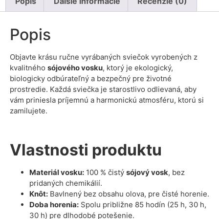
Popis
Ďalšie informácie
Recenzie (0)
Popis
Objavte krásu ručne vyrábaných sviečok vyrobených z
kvalitného
sójového vosku
, ktorý je ekologický,
biologicky odbúrateľný a bezpečný pre životné
prostredie. Každá sviečka je starostlivo odlievaná, aby
vám priniesla príjemnú a harmonickú atmosféru, ktorú si
zamilujete.
Vlastnosti produktu
Materiál vosku:
100 % čistý
sójový vosk
, bez
pridaných chemikálií.
Knôt:
Bavlnený bez obsahu olova, pre čisté horenie.
Doba horenia:
Spolu približne 85 hodín (25 h, 30 h,
30 h)
pre dlhodobé potešenie.